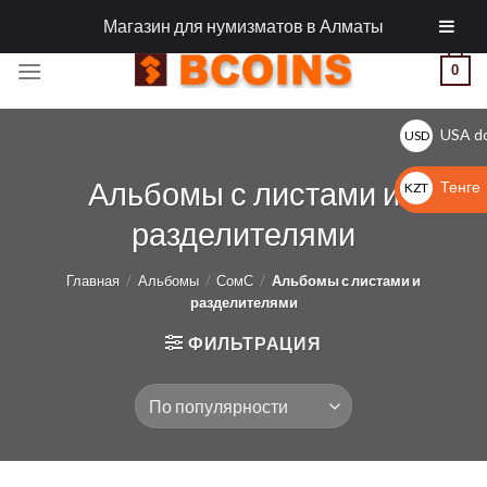
Skip
МОНЕТЫ И АКСЕССУАРЫ ДЛЯ МОНЕТ
Магазин для нумизматов в Алматы
to
content
0
USA do
USD
$
Альбомы с листами и
Тенге
KZT
KZT
разделителями
Главная
/
Альбомы
/
СомС
/
Альбомы с листами и
разделителями
ФИЛЬТРАЦИЯ