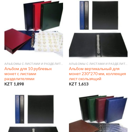
АЛЬБОМЫ С ЛИСТАМИ И РАЗДЕЛИТЕЛЯМИ
АЛЬБОМЫ С ЛИСТАМИ И РАЗДЕЛИТЕЛЯМИ
Альбом для 10 рублевых
Альбом вертикальный для
монет с листами
монет 230*270 мм, коллекция
разделителями
лист скользящий
KZT
1,898
KZT
1,613