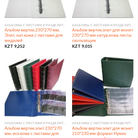
АЛЬБОМЫ С ЛИСТАМИ И РАЗДЕЛИТЕЛЯМИ
АЛЬБОМЫ С ЛИСТАМИ И РАЗДЕЛИТЕЛЯМИ
Альбом вертик.230*270 мм,
Альбом вертик.элит для монет
Элит, нат.кожа с листами для
230*270 мм натур.кожа листы
медалей
скользящие
KZT
9,252
KZT
9,015
АЛЬБОМЫ С ЛИСТАМИ И РАЗДЕЛИТЕЛЯМИ
АЛЬБОМЫ С ЛИСТАМИ И РАЗДЕЛИТЕЛЯМИ
Альбом вертик.элит 230*270
Альбом вертик.элит для монет
мм, иск.кожа с листами для
210*230 мм формат Нумис