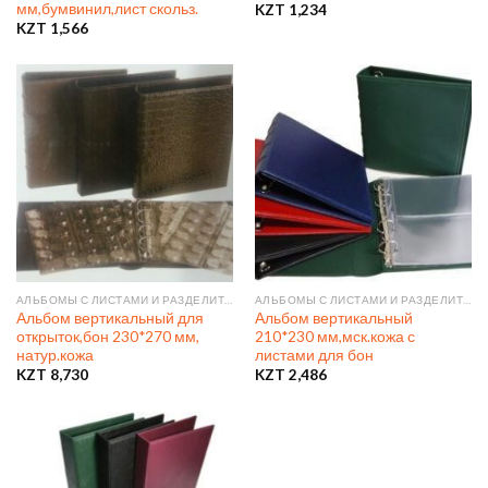
мм,бумвинил,лист скольз.
KZT
1,234
KZT
1,566
АЛЬБОМЫ С ЛИСТАМИ И РАЗДЕЛИТЕЛЯМИ
АЛЬБОМЫ С ЛИСТАМИ И РАЗДЕЛИТЕЛЯМИ
Альбом вертикальный для
Альбом вертикальный
открыток,бон 230*270 мм,
210*230 мм,мск.кожа с
натур.кожа
листами для бон
KZT
8,730
KZT
2,486