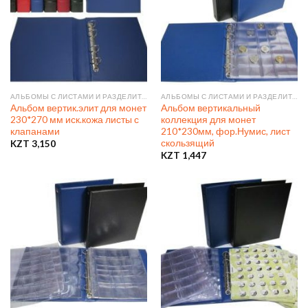
АЛЬБОМЫ С ЛИСТАМИ И РАЗДЕЛИТЕЛЯМИ
АЛЬБОМЫ С ЛИСТАМИ И РАЗДЕЛИТЕЛЯМИ
Альбом вертик.элит для монет
Альбом вертикальный
230*270 мм иск.кожа листы с
коллекция для монет
клапанами
210*230мм, фор.Нумис, лист
скользящий
KZT
3,150
KZT
1,447