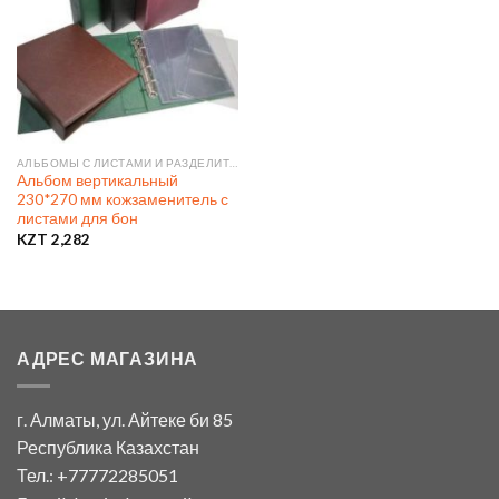
АЛЬБОМЫ С ЛИСТАМИ И РАЗДЕЛИТЕЛЯМИ
Альбом вертикальный
230*270 мм кожзаменитель с
листами для бон
KZT
2,282
АДРЕС МАГАЗИНА
г. Алматы, ул. Айтеке би 85
Республика Казахстан
Тел.: +77772285051