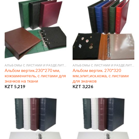
АЛЬБОМЫ С ЛИСТАМИ И РАЗДЕЛИТЕЛЯМИ
АЛЬБОМЫ С ЛИСТАМИ И РАЗДЕЛИТЕЛЯМИ
Альбом вертик.230*270 мм,
Альбом вертик. 270*320
кожзаменитель, с листами для
мм,элит,иск.кожа, с листами
значков на ткани
для значков
KZT
5,219
KZT
3,226