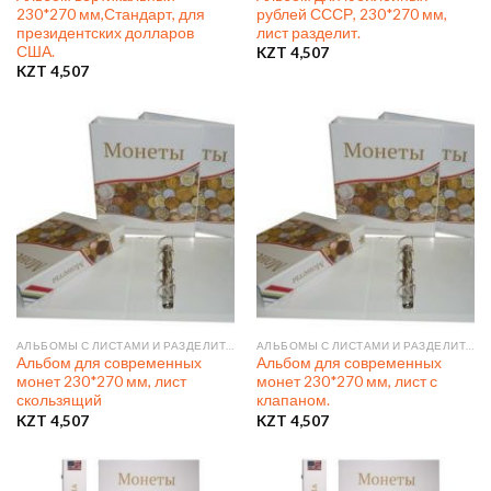
230*270 мм,Стандарт, для
рублей СССР, 230*270 мм,
президентских долларов
лист разделит.
США.
KZT
4,507
KZT
4,507
АЛЬБОМЫ С ЛИСТАМИ И РАЗДЕЛИТЕЛЯМИ
АЛЬБОМЫ С ЛИСТАМИ И РАЗДЕЛИТЕЛЯМИ
Альбом для современных
Альбом для современных
монет 230*270 мм, лист
монет 230*270 мм, лист с
скользящий
клапаном.
KZT
4,507
KZT
4,507