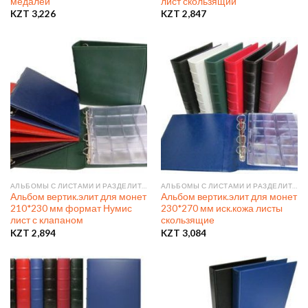
медалей
лист скользящий
KZT
3,226
KZT
2,847
АЛЬБОМЫ С ЛИСТАМИ И РАЗДЕЛИТЕЛЯМИ
АЛЬБОМЫ С ЛИСТАМИ И РАЗДЕЛИТЕЛЯМИ
Альбом вертик.элит для монет
Альбом вертик.элит для монет
210*230 мм формат Нумис
230*270 мм иск.кожа листы
лист с клапаном
скользящие
KZT
2,894
KZT
3,084