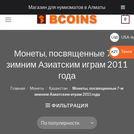
Skip
МОНЕТЫ И АКСЕССУАРЫ ДЛЯ МОНЕТ
Магазин для нумизматов в Алматы
to
content
0
USA do
USD
$
Монеты, посвященные 7-м
Тенге
KZT
KZT
зимним Азиатским играм 2011
года
Главная
/
Монеты
/
Казахстан
/
Монеты, посвященные 7-м
зимним Азиатским играм 2011 года
ФИЛЬТРАЦИЯ