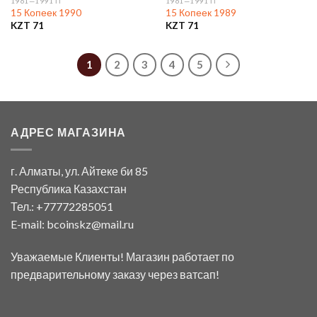
1961—1991 ГГ
1961—1991 ГГ
15 Копеек 1990
15 Копеек 1989
KZT
71
KZT
71
1
2
3
4
5
АДРЕС МАГАЗИНА
г. Алматы, ул. Айтеке би 85
Республика Казахстан
Тел.: +77772285051
E-mail:
bcoinskz@mail.ru
Уважаемые Клиенты! Магазин работает по
предварительному заказу через ватсап!