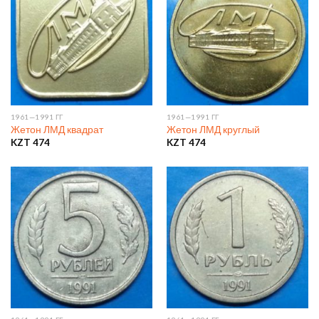
1961—1991 ГГ
1961—1991 ГГ
Жетон ЛМД квадрат
Жетон ЛМД круглый
KZT
474
KZT
474