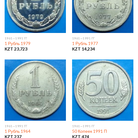
1961—1991 ГГ
1961—1991 ГГ
1 Рубль 1979
1 Рубль 1977
KZT
23,723
KZT
14,234
1961—1991 ГГ
1961—1991 ГГ
1 Рубль 1964
50 Копеек 1991 П
KZT
237
KZT
474