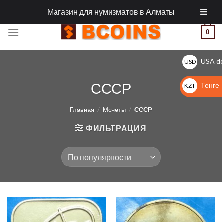
Skip
МОНЕТЫ И АКСЕССУАРЫ ДЛЯ МОНЕТ
Магазин для нумизматов в Алматы
to
content
0
USA do
USD
$
СССР
Тенге
KZT
KZT
Главная
/
Монеты
/
СССР
ФИЛЬТРАЦИЯ